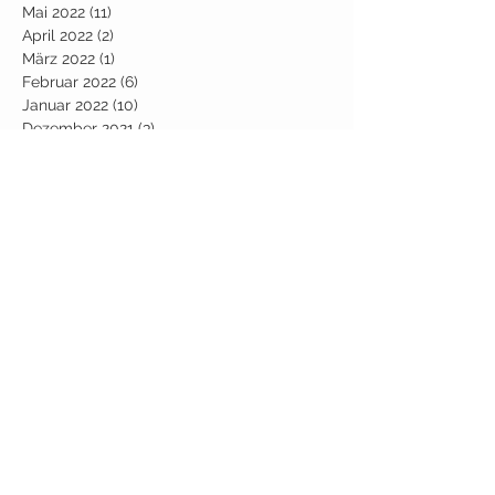
Mai 2022
(11)
11 Beiträge
April 2022
(2)
2 Beiträge
März 2022
(1)
1 Beitrag
Februar 2022
(6)
6 Beiträge
Januar 2022
(10)
10 Beiträge
Dezember 2021
(3)
3 Beiträge
Oktober 2021
(2)
2 Beiträge
September 2021
(4)
4 Beiträge
August 2021
(1)
1 Beitrag
Juli 2021
(7)
7 Beiträge
Juni 2021
(1)
1 Beitrag
Mai 2021
(1)
1 Beitrag
April 2021
(7)
7 Beiträge
März 2021
(10)
10 Beiträge
Januar 2021
(2)
2 Beiträge
Dezember 2020
(6)
6 Beiträge
November 2020
(2)
2 Beiträge
Oktober 2020
(2)
2 Beiträge
September 2020
(1)
1 Beitrag
Juli 2020
(3)
3 Beiträge
Juni 2020
(5)
5 Beiträge