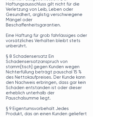
Haftungsausschluss gilt nicht für die
Verletzung von Leib, Leben oder
Gesundheit, arglistig verschwiegene
Mängel oder
Beschaffenheitsgarantien.
Eine Haftung für grob fahrlässiges oder
vorsätzliches Verhalten bleibt stets
unberührt.
§ 8 Schadensersatz Ein
Schadensersatzanspruch von
stamm[tisch] gegen Kunden wegen
Nichterfüllung beträgt pauschal 15 %
des Nettokaufpreises. Der Kunde kann
den Nachweis erbringen, dass gar kein
Schaden entstanden ist oder dieser
erheblich unterhalb der
Pauschalsumme liegt.
§ 9 Eigentumsvorbehalt Jedes
Produkt, das an einen Kunden geliefert
oder ausgegeben wird, bleibt bis zur
vollständigen Bezahlung des
Kaufpreises im Eigentum von