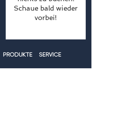
Schaue bald wieder
vorbei!
PRODUKTE
SERVICE
METALLBEINE
HOLZBEINE
Gestaltungstipps
RUNDE TISCHE
Pflegehinweise
SITZBÄNKE
Downloads
BÜRO
MÖBEL
GASTRO
KONTAKT