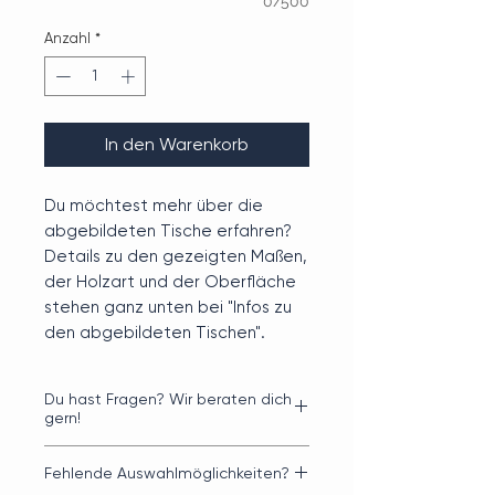
0/500
Anzahl
*
In den Warenkorb
Du möchtest mehr über die
abgebildeten Tische erfahren?
Details zu den gezeigten Maßen,
der Holzart und der Oberfläche
stehen ganz unten bei "Infos zu
den abgebildeten Tischen".
Du hast Fragen? Wir beraten dich
gern!
Klicke hier
für Videos mit Tipps zur
Fehlende Auswahlmöglichkeiten?
Gestaltung deines perfekten