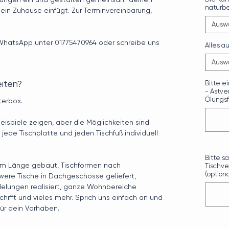
naturb
dein Zuhause einfügt. Zur Terminvereinbarung,
Ausw
 WhatsApp unter 01775470964 oder schreibe uns
Alles a
Ausw
iten?
Bitte 
- Astve
Ölungsf
terbox.
eispiele zeigen, aber die Möglichkeiten sind
 jede Tischplatte und jeden Tischfuß individuell
Bitte s
cm Länge gebaut, Tischformen nach
Tischve
(optiona
hwere Tische in Dachgeschosse geliefert,
elungen realisiert, ganze Wohnbereiche
hifft und vieles mehr. Sprich uns einfach an und
ür dein Vorhaben.