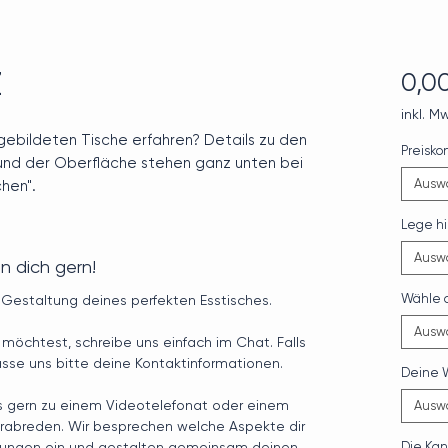
Z
0,0
inkl. M
ebildeten Tische erfahren? Details zu den
Preisko
und der Oberfläche stehen ganz unten bei
Ausw
hen".
Lege hi
Ausw
n dich gern!
Wähle d
r Gestaltung deines perfekten Esstisches.
Ausw
möchtest, schreibe uns einfach im Chat. Falls
lasse uns bitte deine Kontaktinformationen.
Deine W
s gern zu einem Videotelefonat oder einem
Ausw
verabreden. Wir besprechen welche Aspekte dir
ahrungen ein und gestalten gemeinsam deinen
Die Kant