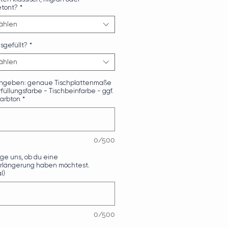
etont?
*
ählen
usgefüllt?
*
ählen
eingeben: genaue Tischplattenmaße
rfüllungsfarbe - Tischbeinfarbe - ggf.
arbton
*
0/500
age uns, ob du eine
rlängerung haben möchtest.
l)
0/500