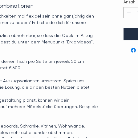
Anzahl
Kombinationen
ichkeiten mal flexibel sein ohne ganzjährig den
immer zu haben? Entscheide dich für unsere
zlich abnehmbar, so dass die Optik im Alltag
findest du unter: dem Menüpunkt "Erklärvideos",
 deinen Tisch pro Seite um jeweils 50 cm
stet € 600.
ne Auszugsvarianten umsetzen. Sprich uns
die Lösung, die dir den besten Nutzen bietet.
estaltung planst, können wir dein
 auf mehrere Möbelstücke übertragen. Beispiele
deboards, Schränke, Vitrinen, Wohnwände,
ieles mehr auf einander abstimmen.