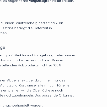
duelles Angebot mit
vergünstigten Paketpreisen
.
und Baden-Württemberg derzeit ca. 6 bis
Distanz beträgt die Lieferzeit in
chen.
ege
Bezug auf Struktur und Farbgebung treten immer
 das Endprodukt eines durch den Kunden
ustellenden Holzprodukts nicht zu 100%
inen Abperleffekt, der durch mehrmaliges
Abnutzung lässt dieser Effekt nach. Für einen
z empfehlen wir die Oberfläche je nach
ate nachzubehandeln. Das passende Öl kannst
cht nachbehandelt werden.