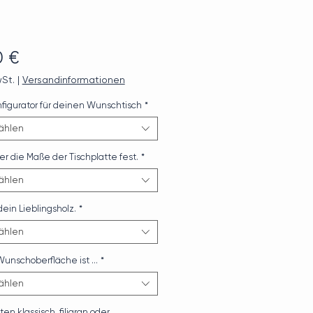
Preis
0 €
wSt.
|
Versandinformationen
nfigurator für deinen Wunschtisch
*
ählen
er die Maße der Tischplatte fest.
*
ählen
ein Lieblingsholz.
*
ählen
unschoberfläche ist …
*
ählen
en klassisch, filigran oder