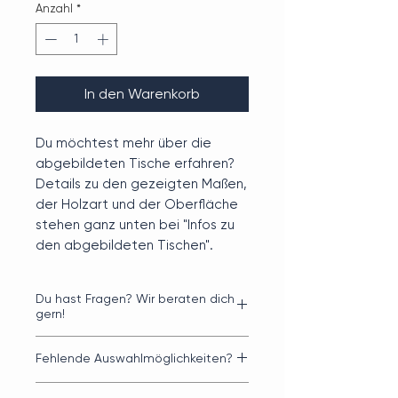
Anzahl
*
In den Warenkorb
Du möchtest mehr über die
abgebildeten Tische erfahren?
Details zu den gezeigten Maßen,
der Holzart und der Oberfläche
stehen ganz unten bei "Infos zu
den abgebildeten Tischen".
Du hast Fragen? Wir beraten dich
gern!
Klicke hier
für Videos mit Tipps zur
Fehlende Auswahlmöglichkeiten?
Gestaltung deines perfekten
Esstisches.
Auf der Webseite können wir nur