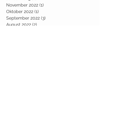
November 2022
(1)
1 Beitrag
Oktober 2022
(1)
1 Beitrag
September 2022
(3)
3 Beiträge
August 2022
(2)
2 Beiträge
Juli 2022
(1)
1 Beitrag
Juni 2022
(2)
2 Beiträge
Mai 2022
(11)
11 Beiträge
April 2022
(2)
2 Beiträge
März 2022
(1)
1 Beitrag
Februar 2022
(6)
6 Beiträge
Januar 2022
(10)
10 Beiträge
Dezember 2021
(3)
3 Beiträge
Oktober 2021
(2)
2 Beiträge
September 2021
(4)
4 Beiträge
August 2021
(1)
1 Beitrag
Juli 2021
(7)
7 Beiträge
Juni 2021
(1)
1 Beitrag
Mai 2021
(1)
1 Beitrag
April 2021
(7)
7 Beiträge
März 2021
(10)
10 Beiträge
Januar 2021
(2)
2 Beiträge