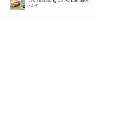
„Von Beratung bis Aufbau alles
1A!!!“
"Unseren Freunden geben wir
immer gerne eure Adresse
weiter."
Archiv
Mai 2023
(8)
8 Beiträge
Januar 2023
(8)
8 Beiträge
November 2022
(1)
1 Beitrag
Oktober 2022
(1)
1 Beitrag
September 2022
(3)
3 Beiträge
August 2022
(2)
2 Beiträge
Juli 2022
(1)
1 Beitrag