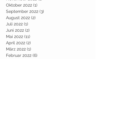
Oktober 2022
(1)
1 Beitrag
September 2022
(3)
3 Beiträge
August 2022
(2)
2 Beiträge
Juli 2022
(1)
1 Beitrag
Juni 2022
(2)
2 Beiträge
Mai 2022
(11)
11 Beiträge
April 2022
(2)
2 Beiträge
März 2022
(1)
1 Beitrag
Februar 2022
(6)
6 Beiträge
Januar 2022
(10)
10 Beiträge
Dezember 2021
(3)
3 Beiträge
Oktober 2021
(2)
2 Beiträge
September 2021
(4)
4 Beiträge
August 2021
(1)
1 Beitrag
Juli 2021
(7)
7 Beiträge
Juni 2021
(1)
1 Beitrag
Mai 2021
(1)
1 Beitrag
April 2021
(7)
7 Beiträge
März 2021
(10)
10 Beiträge
Januar 2021
(2)
2 Beiträge
Dezember 2020
(6)
6 Beiträge